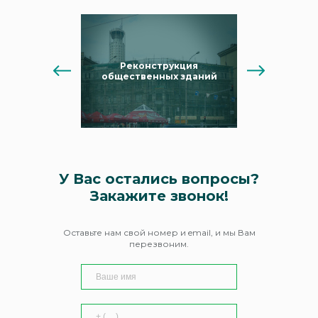
ономическое
Реконструкция
Реконс
Previous
Next
 строительава
общественных зданий
промышлен
У Вас остались вопросы?
Закажите звонок!
Оставьте нам свой номер и email, и мы Вам
перезвоним.