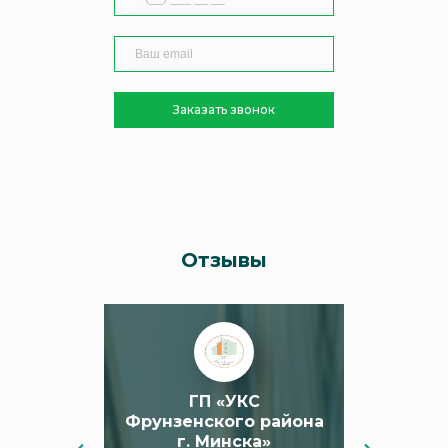
Отзывы
ни»
ГП «УКС
ОАО "Пел
Фрунзенского района
» выражает
“ОАО "Пе
г. Минска»
сотрудникам
благодарно