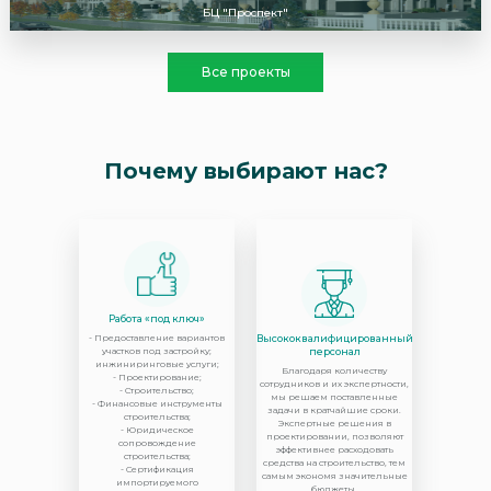
БЦ "Проспект"
Все проекты
Почему выбирают нас?
Работа «под ключ»
- Предоставление вариантов
Высококвалифицированный
участков под застройку;
персонал
инжиниринговые услуги;
Благодаря количеству
- Проектирование;
сотрудников и их экспертности,
- Строительство;
мы решаем поставленные
- Финансовые инструменты
задачи в кратчайшие сроки.
строительства;
Экспертные решения в
- Юридическое
проектировании, позволяют
сопровождение
эффективнее расходовать
строительства;
средства на строительство, тем
- Сертификация
самым экономя значительные
импортируемого
бюджеты.