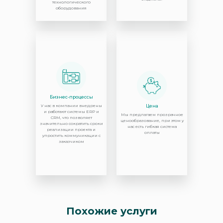
технологического
оборудования
Бизнес-процессы
У нас в компании внедрены
Цена
и работают системы ERP и
Мы предлагаем прозрачное
CRM, что позволяет
ценообразование, при этом у
значительно сократить сроки
нас есть гибкая система
реализации проекта и
оплаты
упростить коммуникации с
заказчиком
Похожие услуги